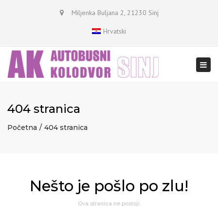
×
Miljenka Buljana 2, 21230 Sinj
Hrvatski
Togg
navi
404 stranica
Početna
404 stranica
Nešto je pošlo po zlu!
Ova stranica ne postoji.