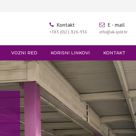
Kontakt
E - mail
+385 (0)21 826-936
info@ak-split.hr
VOZNI RED
KORISNI LINKOVI
KONTAKT
POLASCI IZ SINJA
DOLASCI U SINJ