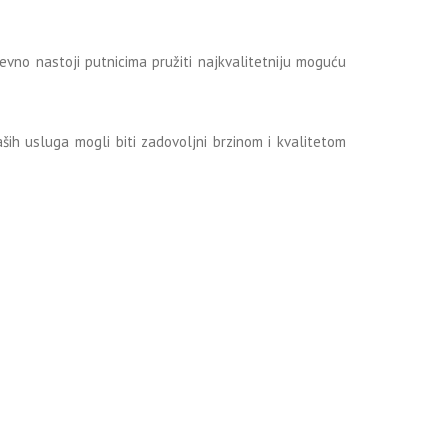
vno nastoji putnicima pružiti najkvalitetniju moguću
aših usluga mogli biti zadovoljni brzinom i kvalitetom