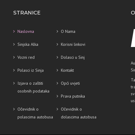
STRANICE
O
Naslovna
O Nama
Sinjska Alka
Korisni linkovi
Vozni red
Dolasci u Sinj
Au
Si
Polasci iz Sinja
Kontakt
Ta
Izjava o zaštiti
Opći uvjeti
tr
osobnih podataka
sv
Prava putnika
u
Očevidnik o
Očevidnik o
polascima autobusa
dolascima autobusa